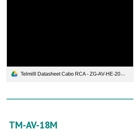
Telmilll Datasheet Cabo RCA - ZG-AV-HE-20M.pdf
TM-AV-18M