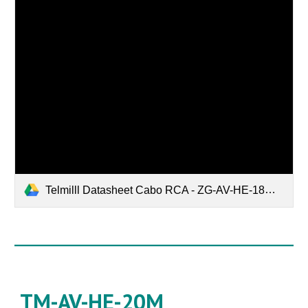
Telmilll Datasheet Cabo RCA - ZG-AV-HE-18M.pdf
TM-AV-HE-20M