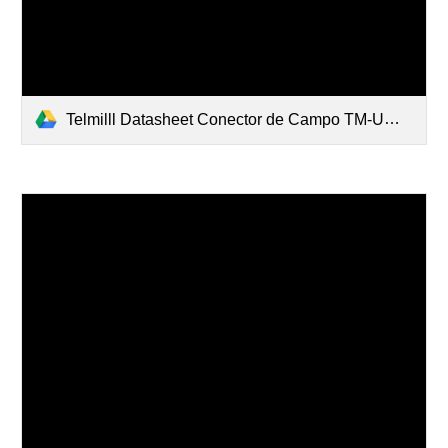
Telmilll Datasheet Conector de Campo TM-UWPFACAF8xx v.2.pdf